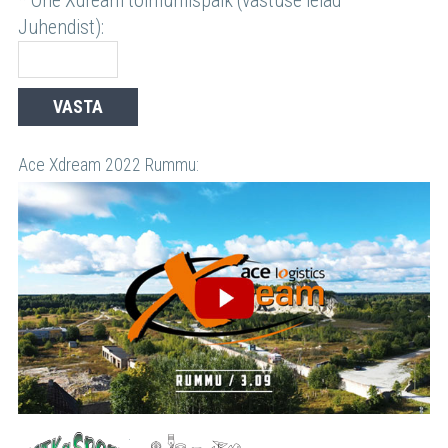
* One Xdream toimumispaik (vastuse leiad
Juhendist):
Ace Xdream 2022 Rummu:
Matkasport
Kultuurkapital