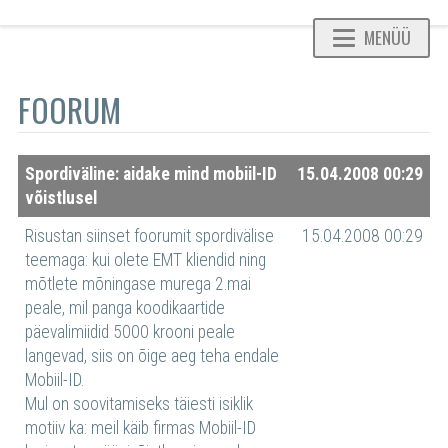
MENÜÜ
FOORUM
Spordiväline: aidake mind mobiil-ID
15.04.2008 00:29
võistlusel
Risustan siinset foorumit spordivälise
15.04.2008 00:29
teemaga: kui olete EMT kliendid ning
mõtlete mõningase murega 2.mai
peale, mil panga koodikaartide
päevalimiidid 5000 krooni peale
langevad, siis on õige aeg teha endale
Mobiil-ID.
Mul on soovitamiseks täiesti isiklik
motiiv ka: meil käib firmas Mobiil-ID