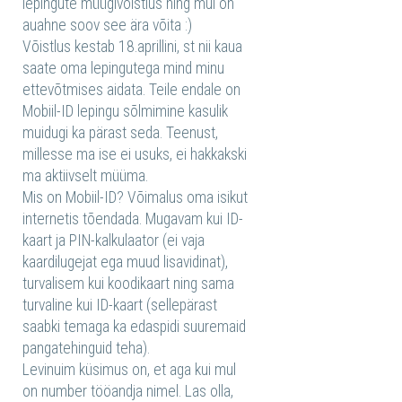
lepingute müügivõistlus ning mul on
auahne soov see ära võita :)
Võistlus kestab 18.aprillini, st nii kaua
saate oma lepingutega mind minu
ettevõtmises aidata. Teile endale on
Mobiil-ID lepingu sõlmimine kasulik
muidugi ka pärast seda. Teenust,
millesse ma ise ei usuks, ei hakkakski
ma aktiivselt müüma.
Mis on Mobiil-ID? Võimalus oma isikut
internetis tõendada. Mugavam kui ID-
kaart ja PIN-kalkulaator (ei vaja
kaardilugejat ega muud lisavidinat),
turvalisem kui koodikaart ning sama
turvaline kui ID-kaart (sellepärast
saabki temaga ka edaspidi suuremaid
pangatehinguid teha).
Levinuim küsimus on, et aga kui mul
on number tööandja nimel. Las olla,