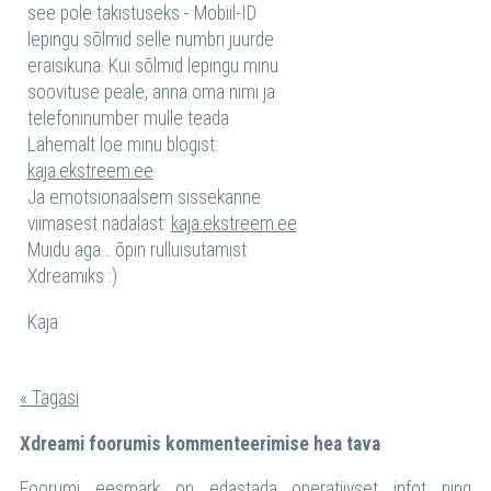
see pole takistuseks - Mobiil-ID
lepingu sõlmid selle numbri juurde
eraisikuna. Kui sõlmid lepingu minu
soovituse peale, anna oma nimi ja
telefoninumber mulle teada.
Lähemalt loe minu blogist:
kaja.ekstreem.ee
Ja emotsionaalsem sissekanne
viimasest nädalast:
kaja.ekstreem.ee
Muidu aga... õpin rulluisutamist
Xdreamiks :)
Kaja
« Tagasi
Xdreami foorumis kommenteerimise hea tava
Foorumi eesmärk on edastada operatiivset infot ning